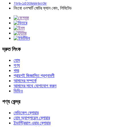
+৮৬-১৫৩৩৬৬৮৬০৩৮
নিংবো ওনস্মার্ট মোটর ফ্যান কোং, লিমিটেড
দ্রুত লিংক
হোম
পণ্য
খবর
প্রায়শই জিজ্ঞাসিত প্রশ্নাবলী
আমাদের সম্পর্কে
আমাদের সাথে যোগাযোগ করুন
ভিডিও
পণ্য কেন্দ্র
মেডিকেল ব্লোয়ার
হোম অ্যাপ্লায়েন্স ব্লোয়ার
ইন্ডাস্ট্রিয়াল এয়ার ব্লোয়ার