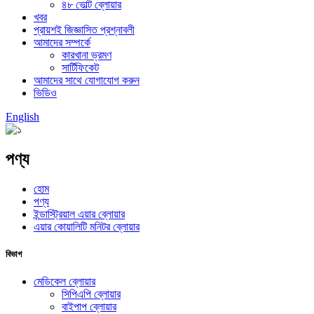
৪৮ ভোল্ট ব্লোয়ার
খবর
প্রায়শই জিজ্ঞাসিত প্রশ্নাবলী
আমাদের সম্পর্কে
কারখানা ভ্রমণ
সার্টিফিকেট
আমাদের সাথে যোগাযোগ করুন
ভিডিও
English
পণ্য
হোম
পণ্য
ইন্ডাস্ট্রিয়াল এয়ার ব্লোয়ার
এয়ার কোয়ালিটি মনিটর ব্লোয়ার
বিভাগ
মেডিকেল ব্লোয়ার
সিপিএপি ব্লোয়ার
বাইপাপ ব্লোয়ার