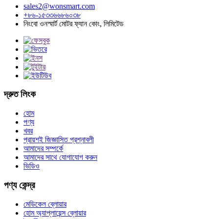
sales2@wonsmart.com
+৮৬-১৫৩৩৬৬৮৬০৩৮
নিংবো ওনস্মার্ট মোটর ফ্যান কোং, লিমিটেড
দ্রুত লিংক
হোম
পণ্য
খবর
প্রায়শই জিজ্ঞাসিত প্রশ্নাবলী
আমাদের সম্পর্কে
আমাদের সাথে যোগাযোগ করুন
ভিডিও
পণ্য কেন্দ্র
মেডিকেল ব্লোয়ার
হোম অ্যাপ্লায়েন্স ব্লোয়ার