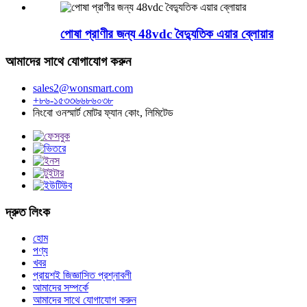
পোষা প্রাণীর জন্য 48vdc বৈদ্যুতিক এয়ার ব্লোয়ার
আমাদের সাথে যোগাযোগ করুন
sales2@wonsmart.com
+৮৬-১৫৩৩৬৬৮৬০৩৮
নিংবো ওনস্মার্ট মোটর ফ্যান কোং, লিমিটেড
দ্রুত লিংক
হোম
পণ্য
খবর
প্রায়শই জিজ্ঞাসিত প্রশ্নাবলী
আমাদের সম্পর্কে
আমাদের সাথে যোগাযোগ করুন