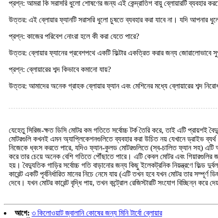
প্রশ্ন: আমরা কি সরাসরি ধুলো শোষণের জন্য এই কেন্দ্রাতিগ বায়ু ব্লোয়ারটি ব্যবহার কর
উত্তর: এই ব্লোয়ার ফ্যানটি সরাসরি ধুলো চুষতে ব্যবহার করা যাবে না। যদি আপনার
প্রশ্ন: কাজের পরিবেশ নোংরা হলে কী করা যেতে পারে?
উত্তর: ব্লোয়ার ফ্যানের প্রবেশপথে একটি ফিল্টার একত্রিত করার জন্য জোরালোভাবে সু
প্রশ্ন: ব্লোয়ারের শব্দ কিভাবে কমানো যায়?
উত্তর: আমাদের অনেক গ্রাহক ব্লোয়ার ফ্যান এবং মেশিনের মধ্যে ব্লোয়ারের শব্দ ন
যেহেতু সিরিজ-ক্ষত ডিসি মোটর কম গতিতে সর্বোচ্চ টর্ক তৈরি করে, তাই এটি প্রায়শই 
মোটরগুলি কখনই এমন অ্যাপ্লিকেশনগুলিতে ব্যবহার করা উচিত নয় যেখানে ড্রাইভ ব্যর্থ হ
নিজেকে ধ্বংস করতে পারে, যদিও ফ্যান-কুলড মোটরগুলিতে (স্ব-চালিত ফ্যান সহ) এটি অনে
করে তার চেয়ে অনেক বেশি গতিতে পৌঁছাতে পারে। এটি কেবল মোটর এবং গিয়ারগুলির জন্যই
হয়। বৈদ্যুতিক গাড়ির সর্বোচ্চ গতি বাড়ানোর জন্য কিছু ইলেকট্রনিক নিয়ন্ত্রণে ফিল্ড দ
কারেন্ট একটি পূর্বনির্ধারিত মানের নিচে নেমে যায় (এটি তখন হবে যখন মোটর তার সম্পূর্
দেবে। যখন মোটর কারেন্ট বৃদ্ধি পায়, তখন কন্ট্রোল রেজিস্টারটি সংযোগ বিচ্ছিন্ন করে দ
আগে:
৩ কিলোওয়াট জ্বালানি কোষের জন্য মিনি টার্বো ব্লোয়ার