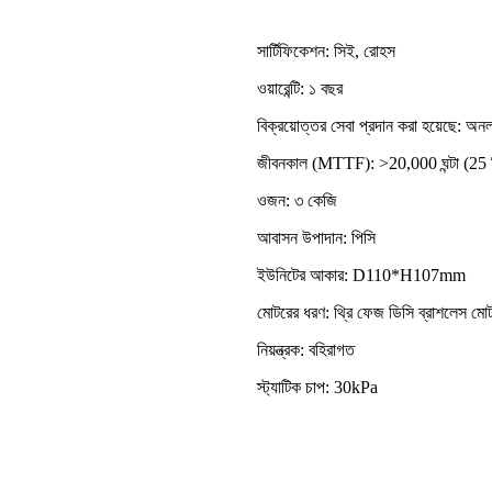
সার্টিফিকেশন: সিই, রোহস
ওয়ারেন্টি: ১ বছর
বিক্রয়োত্তর সেবা প্রদান করা হয়েছে: অন
জীবনকাল (MTTF): >20,000 ঘন্টা (25 ডি
ওজন: ৩ কেজি
আবাসন উপাদান: পিসি
ইউনিটের আকার: D110*H107mm
মোটরের ধরণ: থ্রি ফেজ ডিসি ব্রাশলেস মো
নিয়ন্ত্রক: বহিরাগত
স্ট্যাটিক চাপ: 30kPa