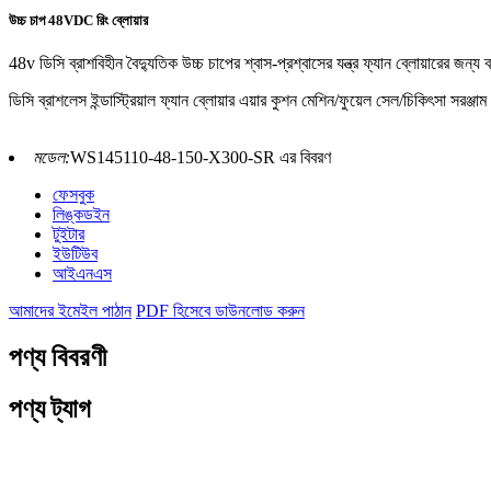
উচ্চ চাপ 48VDC রিং ব্লোয়ার
48v ডিসি ব্রাশবিহীন বৈদ্যুতিক উচ্চ চাপের শ্বাস-প্রশ্বাসের যন্ত্র ফ্যান ব্লোয়ারের 
ডিসি ব্রাশলেস ইন্ডাস্ট্রিয়াল ফ্যান ব্লোয়ার এয়ার কুশন মেশিন/ফুয়েল সেল/চিকিৎসা সরঞ্জ
মডেল:
WS145110-48-150-X300-SR এর বিবরণ
ফেসবুক
লিঙ্কডইন
টুইটার
ইউটিউব
আইএনএস
আমাদের ইমেইল পাঠান
PDF হিসেবে ডাউনলোড করুন
পণ্য বিবরণী
পণ্য ট্যাগ
ব্লোয়ার বৈশিষ্ট্য