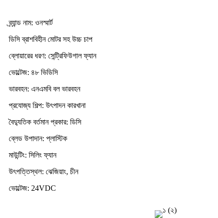
ব্র্যান্ড নাম: ওনস্মার্ট
ডিসি ব্রাশবিহীন মোটর সহ উচ্চ চাপ
ব্লোয়ারের ধরণ: সেন্ট্রিফিউগাল ফ্যান
ভোল্টেজ: ৪৮ ভিডিসি
ভারবহন: এনএমবি বল ভারবহন
প্রযোজ্য শিল্প: উৎপাদন কারখানা
বৈদ্যুতিক বর্তমান প্রকার: ডিসি
ব্লেড উপাদান: প্লাস্টিক
মাউন্টিং: সিলিং ফ্যান
উৎপত্তিস্থল: ঝেজিয়াং, চীন
ভোল্টেজ: 24VDC