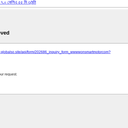
ট ৭.০ কেপিএ ৫৫ মি ৩/ঘন্টা