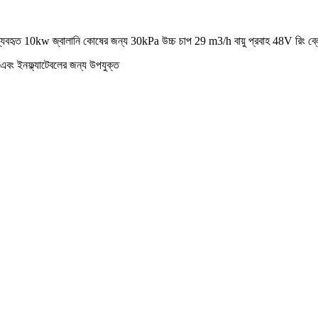
জন্য ব্যবহৃত 10kw জ্বালানি কোষের জন্য 30kPa উচ্চ চাপ 29 m3/h বায়ু প্রবাহ 48V রিং ব্ল
াম এবং ইনফ্ল্যাটেবলের জন্য উপযুক্ত