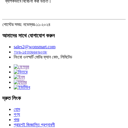
ব্যাপকভাবে বিবেচনা করা উচিত।
পোস্টের সময়: নভেম্বর-১১-২০২৪
আমাদের সাথে যোগাযোগ করুন
sales2@wonsmart.com
+৮৬-১৫৩৩৬৬৮৬০৩৮
নিংবো ওনস্মার্ট মোটর ফ্যান কোং, লিমিটেড
দ্রুত লিংক
হোম
পণ্য
খবর
প্রায়শই জিজ্ঞাসিত প্রশ্নাবলী