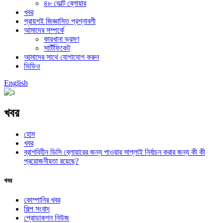
৪৮ ভোল্ট ব্লোয়ার
খবর
প্রায়শই জিজ্ঞাসিত প্রশ্নাবলী
আমাদের সম্পর্কে
কারখানা ভ্রমণ
সার্টিফিকেট
আমাদের সাথে যোগাযোগ করুন
ভিডিও
English
খবর
হোম
খবর
ব্রাশবিহীন ডিসি ব্লোয়ারের জন্য পাওয়ার সাপ্লাই নির্বাচন করার জন্য কী কী
প্রয়োজনীয়তা রয়েছে?
খবর
কোম্পানির খবর
শিল্প সংবাদ
প্রোডাকশন নিউজ