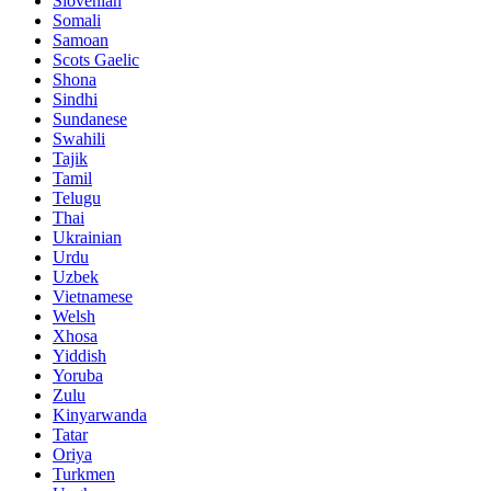
Slovenian
Somali
Samoan
Scots Gaelic
Shona
Sindhi
Sundanese
Swahili
Tajik
Tamil
Telugu
Thai
Ukrainian
Urdu
Uzbek
Vietnamese
Welsh
Xhosa
Yiddish
Yoruba
Zulu
Kinyarwanda
Tatar
Oriya
Turkmen