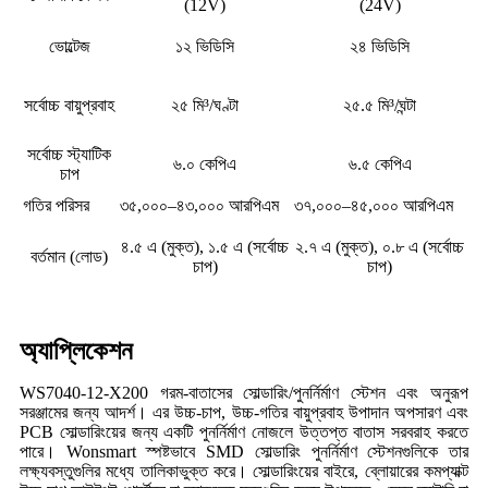
(12V)
(24V)
ভোল্টেজ
১২ ভিডিসি
২৪ ভিডিসি
সর্বোচ্চ বায়ুপ্রবাহ
২৫ মি³/ঘণ্টা
২৫.৫ মি³/ঘন্টা
সর্বোচ্চ স্ট্যাটিক
৬.০ কেপিএ
৬.৫ কেপিএ
চাপ
গতির পরিসর
৩৫,০০০–৪৩,০০০ আরপিএম
৩৭,০০০–৪৫,০০০ আরপিএম
৪.৫ এ (মুক্ত), ১.৫ এ (সর্বোচ্চ
২.৭ এ (মুক্ত), ০.৮ এ (সর্বোচ্চ
বর্তমান (লোড)
চাপ)
চাপ)
অ্যাপ্লিকেশন
WS7040-12-X200 গরম-বাতাসের সোল্ডারিং/পুনর্নির্মাণ স্টেশন এবং অনুরূপ
সরঞ্জামের জন্য আদর্শ। এর উচ্চ-চাপ, উচ্চ-গতির বায়ুপ্রবাহ উপাদান অপসারণ এবং
PCB সোল্ডারিংয়ের জন্য একটি পুনর্নির্মাণ নোজলে উত্তপ্ত বাতাস সরবরাহ করতে
পারে। Wonsmart স্পষ্টভাবে SMD সোল্ডারিং পুনর্নির্মাণ স্টেশনগুলিকে তার
লক্ষ্যবস্তুগুলির মধ্যে তালিকাভুক্ত করে। সোল্ডারিংয়ের বাইরে, ব্লোয়ারের কমপ্যাক্ট