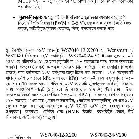
MTTF >২০,০০০ ঘন্টা (২০-২৫ °C তাপমাত্রায়)। কোনও রক্ষণাবেক্ষণের
প্রয়োজন নেই।
সুরক্ষা/নিয়ন্ত্রণ:
যেহেতু এটি একটি বহিরাগত ড্রাইভার ব্যবহার করে, তাই
সিস্টেমটি গতি নিয়ন্ত্রণ (PWM বা 0-5 V), ব্রেক এবং সুরক্ষা (অতিরিক্ত
কারেন্ট, অতিরিক্ত/আন্ডার-ভোল্টেজ, স্টল) বাস্তবায়ন করতে পারে।
মূল বৈশিষ্ট্য (বনাম ২৪V মডেল): WS7040-12-X200 হল Wonsmart-এর
WS7040 সিরিজের ১২V ভেরিয়েন্ট। WS7040-24-V200-এর তুলনায়, এটি
২৪V-এর পরিবর্তে ১২V-তে চলে (ব্যাটারি বা ১২V সরবরাহের সাথে সহজে ব্যবহারের
জন্য)। উভয়েরই একই কমপ্যাক্ট ৭০×৪০ মিমি ফুটপ্রিন্ট এবং ব্লোয়ার ডিজাইন
রয়েছে, তবে কর্মক্ষমতা ১২V ইনপুটের জন্য টিউন করা হয়েছে। ২৪V সংস্করণটি
সামান্য বেশি চাপ (৬.৫ kPa বনাম ৬.০ kPa) এবং একই রকম বায়ুপ্রবাহ (~২৫–
২৫.৫ m³/h) অর্জন করে। পরিবর্তে, ১২V মডেলটি তুলনামূলক আউটপুট অর্জনের
জন্য আরও বেশি কারেন্ট (১.৫–৪.৫ A বনাম ০.৮–২.৭ A) টেনে নেয়। উভয়
মডেলেরই একই রকম শব্দের পরিসর (~৫০–৭৩ dBA)। বাস্তবে, যেখানে শুধুমাত্র
১২V সরবরাহ পাওয়া যায় (যেমন অটোমোটিভ, পোর্টেবল ইলেকট্রনিক্স) সেখানে ১২V
ব্লোয়ার পছন্দ করা হয়, অন্যদিকে ২৪V ইউনিট ২৪V শিল্প ব্যবস্থার জন্য
উপযুক্ত। অন্যথায়, বৈশিষ্ট্য সেট (NMB বিয়ারিং, ব্রাশবিহীন মোটর, দীর্ঘ
জীবনকাল, ছোট আকার) সমতুল্য।
WS7040-12-X200
WS7040-24-V200
স্পেসিফিকেশন