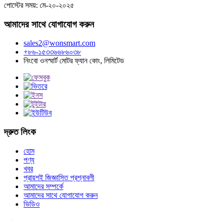
পোস্টের সময়: মে-২০-২০২৫
আমাদের সাথে যোগাযোগ করুন
sales2@wonsmart.com
+৮৬-১৫৩৩৬৬৮৬০৩৮
নিংবো ওনস্মার্ট মোটর ফ্যান কোং, লিমিটেড
দ্রুত লিংক
হোম
পণ্য
খবর
প্রায়শই জিজ্ঞাসিত প্রশ্নাবলী
আমাদের সম্পর্কে
আমাদের সাথে যোগাযোগ করুন
ভিডিও