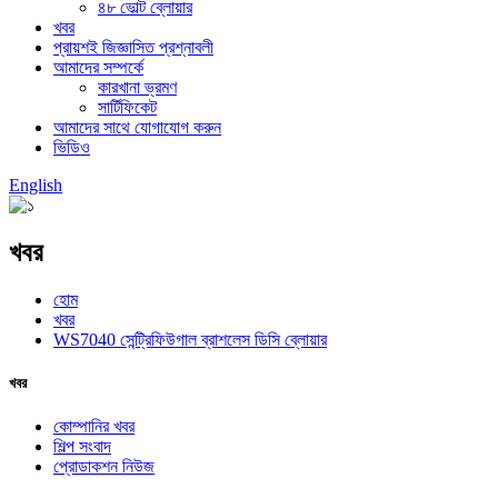
৪৮ ভোল্ট ব্লোয়ার
খবর
প্রায়শই জিজ্ঞাসিত প্রশ্নাবলী
আমাদের সম্পর্কে
কারখানা ভ্রমণ
সার্টিফিকেট
আমাদের সাথে যোগাযোগ করুন
ভিডিও
English
খবর
হোম
খবর
WS7040 সেন্ট্রিফিউগাল ব্রাশলেস ডিসি ব্লোয়ার
খবর
কোম্পানির খবর
শিল্প সংবাদ
প্রোডাকশন নিউজ