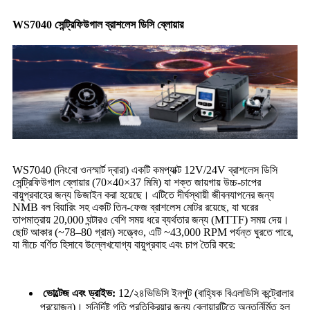
WS7040 সেন্ট্রিফিউগাল ব্রাশলেস ডিসি ব্লোয়ার
WS7040 (নিংবো ওনস্মার্ট দ্বারা) একটি কমপ্যাক্ট 12V/24V ব্রাশলেস ডিসি
সেন্ট্রিফিউগাল ব্লোয়ার (70×40×37 মিমি) যা শক্ত জায়গায় উচ্চ-চাপের
বায়ুপ্রবাহের জন্য ডিজাইন করা হয়েছে। এটিতে দীর্ঘস্থায়ী জীবনযাপনের জন্য
NMB বল বিয়ারিং সহ একটি তিন-ফেজ ব্রাশলেস মোটর রয়েছে, যা ঘরের
তাপমাত্রায় 20,000 ঘন্টারও বেশি সময় ধরে ব্যর্থতার জন্য (MTTF) সময় দেয়।
ছোট আকার (~78–80 গ্রাম) সত্ত্বেও, এটি ~43,000 RPM পর্যন্ত ঘুরতে পারে,
যা নীচে বর্ণিত হিসাবে উল্লেখযোগ্য বায়ুপ্রবাহ এবং চাপ তৈরি করে:
ভোল্টেজ এবং ড্রাইভ:
12
ভিডিসি ইনপুট (বাহ্যিক বিএলডিসি কন্ট্রোলার
/২৪
প্রয়োজন)। সুনির্দিষ্ট গতি প্রতিক্রিয়ার জন্য ব্লোয়ারটিতে অন্তর্নির্মিত হল