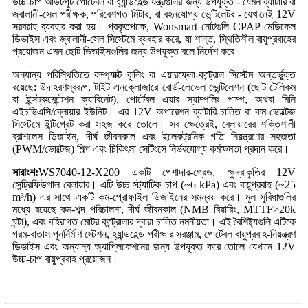
উচ্চ-চাপ আউটপুট পোর্টেবল বা হ্যান্ডহেল্ড যন্ত্রগুলির জন্য উপযুক্ত - যেমন ব্যাটারি বা
জ্বালানী-সেল পরীক্ষক, পরিবেশগত মিটার, বা বহনযোগ্য ভেন্টিলেটর - যেখানেই 12V
সরবরাহ ব্যবহার করা হয়। প্রকৃতপক্ষে, Wonsmart নোটগুলি CPAP মেডিকেল
ডিভাইস এবং জ্বালানী-সেল সিস্টেমে ব্যবহার করে, যা শান্ত, স্থিতিশীল বায়ুপ্রবাহের
প্রয়োজন এমন ছোট ডিভাইসগুলির জন্য উপযুক্ত বলে নির্দেশ করে।
অন্যান্য পরিস্থিতিতে কম্প্যাক্ট কুলিং বা এয়ারফ্লো-কন্ট্রোল সিস্টেম অন্তর্ভুক্ত
রয়েছে: উদাহরণস্বরূপ, টাইট এনক্লোজারে বোর্ড-লেভেল ভেন্টিলেশন (ছোট টেলিকম
বা ইন্সট্রুমেন্টেশন ক্যাবিনেট), পোর্টেবল এয়ার স্যাম্পলিং পাম্প, অথবা মিনি
এইচভিএসি/ব্লোয়ার ইউনিট। এর 12V অপারেশন ব্যাটারি-চালিত বা কম-ভোল্টেজ
সিস্টেমে ইন্টিগ্রেট করা সহজ করে তোলে। সব ক্ষেত্রেই, ব্লোয়ারের শক্তিশালী
ব্রাশলেস ডিজাইন, দীর্ঘ জীবনকাল এবং ইলেকট্রনিক গতি নিয়ন্ত্রণের সহজতা
(PWM/ভোল্টেজ) শিল্প এবং চিকিৎসা সেটিংসে নির্ভরযোগ্য কর্মক্ষমতা প্রদান করে।
সারাংশ:
WS7040-12-X200 একটি পেশাদার-গ্রেড, ক্ষুদ্রাকৃতির 12V
সেন্ট্রিফিউগাল ব্লোয়ার। এটি উচ্চ স্ট্যাটিক চাপ (~6 kPa) এবং বায়ুপ্রবাহ (~25
m³/h) এর সাথে একটি কম-প্রোফাইল ডিজাইনের সমন্বয় করে। মূল সুবিধাগুলির
মধ্যে রয়েছে কম-শব্দ পরিচালনা, দীর্ঘ জীবনকাল (NMB বিয়ারিং, MTTF>20k
ঘন্টা), এবং বহিরাগত মোটর কন্ট্রোলার দ্বারা চালিত নমনীয়তা। এই বৈশিষ্ট্যগুলি এটিকে
গরম-বাতাস পুনর্নির্মাণ স্টেশন, হ্যান্ডহেল্ড পরীক্ষার সরঞ্জাম, পোর্টেবল বায়ুপ্রবাহ-নিয়ন্ত্রণ
ডিভাইস এবং অন্যান্য অ্যাপ্লিকেশনের জন্য উপযুক্ত করে তোলে যেখানে 12V
উচ্চ-চাপ বায়ুপ্রবাহ প্রয়োজন।