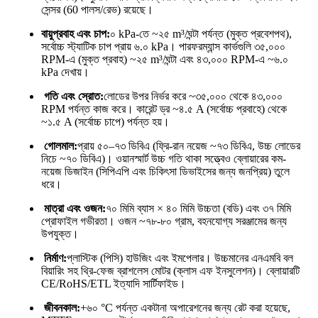
সেন্সর (60 পালস/রেভ) রয়েছে।
বায়ুপ্রবাহ এবং চাপ:
০ kPa-তে ~২৫ m³/ঘন্টা পর্যন্ত (মুক্ত প্রবেশপথ),
সর্বোচ্চ স্ট্যাটিক চাপ প্রায় ৬.০ kPa। পারফরম্যান্স কার্ভগুলি ৩৫,০০০
RPM-এ (মুক্ত প্রবাহ) ~২৫ m³/ঘন্টা এবং ৪৩,০০০ RPM-এ ~৬.০
kPa দেখায়।
গতি এবং স্রোত:
লোডের উপর নির্ভর করে ~৩৫,০০০ থেকে ৪৩,০০০
RPM পর্যন্ত কাজ করে। কারেন্ট ড্র ~৪.৫ A (সর্বোচ্চ প্রবাহে) থেকে
~১.৫ A (সর্বোচ্চ চাপে) পর্যন্ত হয়।
গোলমাল:
প্রায় ৫০–৭৩ ডিবিএ (ফ্রি-রান নয়েজ ~৭৩ ডিবিএ, উচ্চ লোডের
নিচে ~৭০ ডিবিএ)। ওয়ানস্মার্ট উচ্চ গতি থাকা সত্ত্বেও ব্লোয়ারের কম-
নয়েজ ডিজাইন (সিপিএপি এবং চিকিৎসা ডিভাইসের জন্য জনপ্রিয়) তুলে
ধরে।
মাত্রা এবং ওজন:
৭০ মিমি ব্যাস × ৪০ মিমি উচ্চতা (বডি) এবং ৩৭ মিমি
প্রোফাইল গভীরতা। ওজন ~৭৮-৮০ গ্রাম, বহনযোগ্য সরঞ্জামের জন্য
উপযুক্ত।
নির্মাণ:
প্লাস্টিক (পিসি) হাউজিং এবং ইমপেলার। উচ্চমানের এনএমবি বল
বিয়ারিং সহ থ্রি-ফেজ ব্রাশলেস মোটর (ক্লাস এফ ইনসুলেশন)। ব্লোয়ারটি
CE/RoHS/ETL ইত্যাদি সার্টিফাইড।
জীবনকাল:
+৬০ °C পর্যন্ত একটানা অপারেশনের জন্য রেট করা হয়েছে,