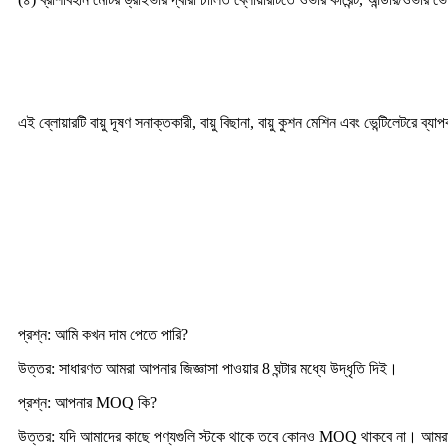
অ্যাপ্লিকেশন
এই ব্লোয়ারটি বায়ু দূষণ সনাক্তকারী, বায়ু বিছানা, বায়ু কুশন মেশিন এবং ভেন্টিলেটরে ব
ব্লোয়ারটি কীভাবে সঠিকভাবে ব্যবহার করবেন
প্রায়শই জিজ্ঞাসিত প্রশ্নাবলী
প্রশ্ন: আমি কখন দাম পেতে পারি?
উত্তর: সাধারণত আমরা আপনার জিজ্ঞাসা পাওয়ার 8 ঘন্টার মধ্যে উদ্ধৃতি দিই।
প্রশ্ন: আপনার MOQ কি?
উত্তর: যদি আমাদের কাছে পণ্যগুলি স্টকে থাকে তবে কোনও MOQ থাকবে না। আমরা