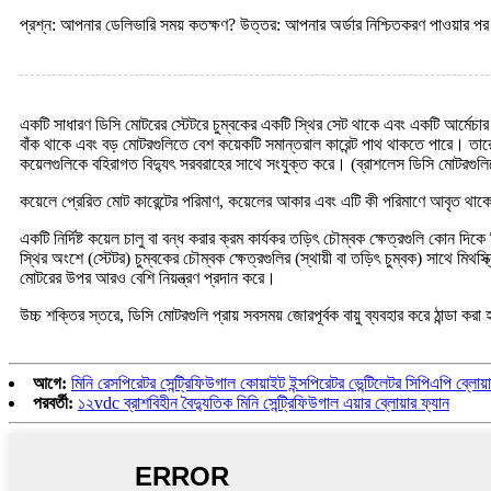
প্রশ্ন: আপনার ডেলিভারি সময় কতক্ষণ? উত্তর: আপনার অর্ডার নিশ্চিতকরণ পাওয়ার 
একটি সাধারণ ডিসি মোটরের স্টেটরে চুম্বকের একটি স্থির সেট থাকে এবং একটি আর্মেচা
বাঁক থাকে এবং বড় মোটরগুলিতে বেশ কয়েকটি সমান্তরাল কারেন্ট পাথ থাকতে পারে। তারের 
কয়েলগুলিকে বহিরাগত বিদ্যুৎ সরবরাহের সাথে সংযুক্ত করে। (ব্রাশলেস ডিসি মোটরগুলিত
কয়েলে প্রেরিত মোট কারেন্টের পরিমাণ, কয়েলের আকার এবং এটি কী পরিমাণে আবৃত থাকে 
একটি নির্দিষ্ট কয়েল চালু বা বন্ধ করার ক্রম কার্যকর তড়িৎ চৌম্বক ক্ষেত্রগুলি কোন দিকে
স্থির অংশে (স্টেটর) চুম্বকের চৌম্বক ক্ষেত্রগুলির (স্থায়ী বা তড়িৎ চুম্বক) সাথে মিথ
মোটরের উপর আরও বেশি নিয়ন্ত্রণ প্রদান করে।
উচ্চ শক্তির স্তরে, ডিসি মোটরগুলি প্রায় সবসময় জোরপূর্বক বায়ু ব্যবহার করে ঠান্ডা করা 
আগে:
মিনি রেসপিরেটর সেন্ট্রিফিউগাল কোয়াইট ইন্সপিরেটর ভেন্টিলেটর সিপিএপি ব্লোয়
পরবর্তী:
১২vdc ব্রাশবিহীন বৈদ্যুতিক মিনি সেন্ট্রিফিউগাল এয়ার ব্লোয়ার ফ্যান