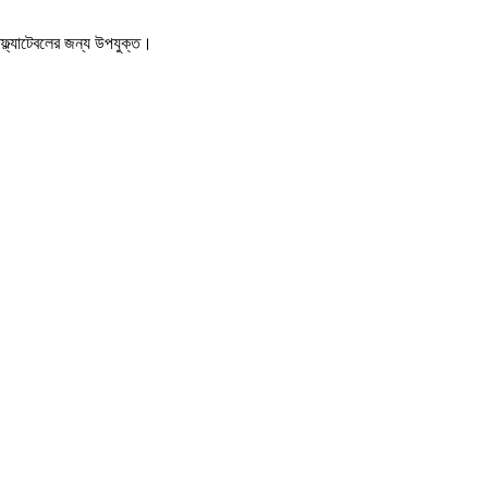
নফ্ল্যাটেবলের জন্য উপযুক্ত।