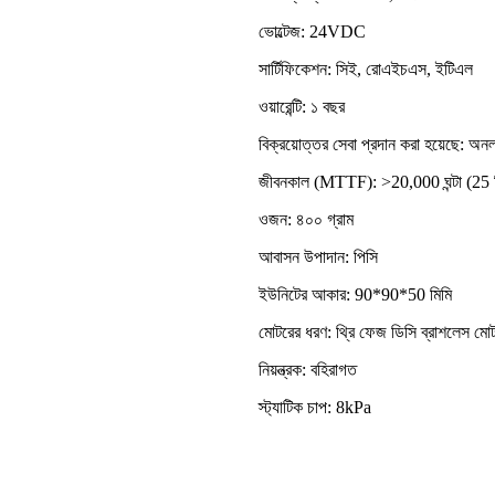
ভোল্টেজ: 24VDC
সার্টিফিকেশন: সিই, রোএইচএস, ইটিএল
ওয়ারেন্টি: ১ বছর
বিক্রয়োত্তর সেবা প্রদান করা হয়েছে: অন
জীবনকাল (MTTF): >20,000 ঘন্টা (25 ডি
ওজন: ৪০০ গ্রাম
আবাসন উপাদান: পিসি
ইউনিটের আকার: 90*90*50 মিমি
মোটরের ধরণ: থ্রি ফেজ ডিসি ব্রাশলেস মো
নিয়ন্ত্রক: বহিরাগত
স্ট্যাটিক চাপ: 8kPa