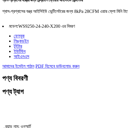
শ্বাস-প্রশ্বাসের যন্ত্রের জন্য কেন্দ্রাতিগ ব্লোয়ার আইসিইউ ভেন্টিলেটর
শ্বাস-প্রশ্বাসের যন্ত্র আইসিইউ ভেন্টিলেটরের জন্য 8kPa 28CFM এয়ার ফ্লো মিনি টার্বো
মডেল:
WS9250-24-240-X200 এর বিবরণ
ফেসবুক
লিঙ্কডইন
টুইটার
ইউটিউব
আইএনএস
আমাদের ইমেইল পাঠান
PDF হিসেবে ডাউনলোড করুন
পণ্য বিবরণী
পণ্য ট্যাগ
ব্লোয়ার বৈশিষ্ট্য
ব্র্যান্ড নাম: ওনস্মার্ট