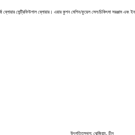
 ব্লোয়ার সেন্ট্রিফিউগাল ব্লোয়ার। এয়ার কুশন মেশিন/ফুয়েল সেল/চিকিৎসা সরঞ্জাম এবং ই
উৎপত্তিস্থল: ঝেজিয়াং, চীন