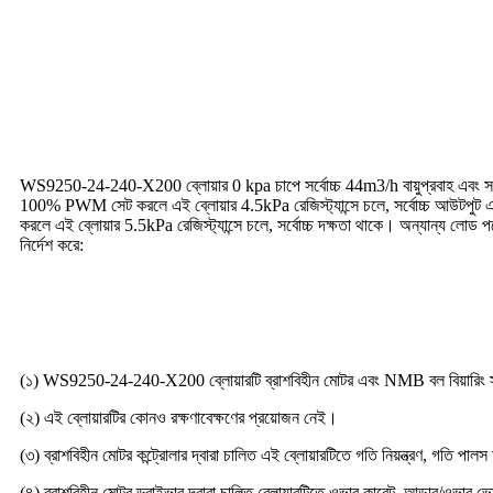
অঙ্কন
ব্লোয়ার পারফরম্যান্স
WS9250-24-240-X200 ব্লোয়ার 0 kpa চাপে সর্বোচ্চ 44m3/h বায়ুপ্রবাহ এবং সর্ব
100% PWM সেট করলে এই ব্লোয়ার 4.5kPa রেজিস্ট্যান্সে চলে, সর্বোচ্চ আউটপুট
করলে এই ব্লোয়ার 5.5kPa রেজিস্ট্যান্সে চলে, সর্বোচ্চ দক্ষতা থাকে। অন্যান্য লোড পয়
নির্দেশ করে:
ডিসি ব্রাশলেস ব্লোয়ারের সুবিধা
(১) WS9250-24-240-X200 ব্লোয়ারটি ব্রাশবিহীন মোটর এবং NMB বল বিয়ারিং সহ তৈ
(২) এই ব্লোয়ারটির কোনও রক্ষণাবেক্ষণের প্রয়োজন নেই।
(৩) ব্রাশবিহীন মোটর কন্ট্রোলার দ্বারা চালিত এই ব্লোয়ারটিতে গতি নিয়ন্ত্রণ, গতি পাল
(৪) ব্রাশবিহীন মোটর ড্রাইভার দ্বারা চালিত ব্লোয়ারটিতে ওভার কারেন্ট, আন্ডার/ওভার ভো