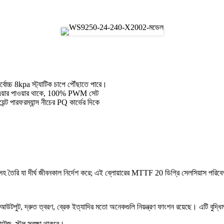
োচ্চ 8kpa স্ট্যাটিক চাপে পৌঁছাতে পারে।
 এয়ার পাওয়ার থাকে, 100% PWM সেট
েন্ট পারফরম্যান্স নীচের PQ কার্ভের দিকে
রি যা দীর্ঘ জীবনকাল নির্দেশ করে; এই ব্লোয়ারের MTTF 20 ডিগ্রি সেলসিয়াস পরিবেশ
স আউটপুট, দ্রুত ত্বরণ, ব্রেক ইত্যাদির মতো অনেকগুলি নিয়ন্ত্রণ ফাংশন রয়েছে। এটি বুদ্ধি
ল্টেজ, স্টল সুরক্ষা থাকবে।